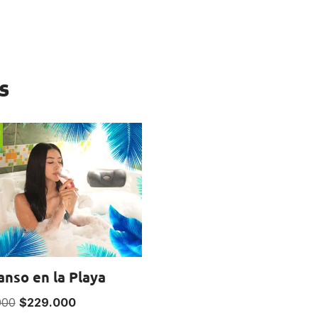
s
!
nso en la Playa
000
$
229.000