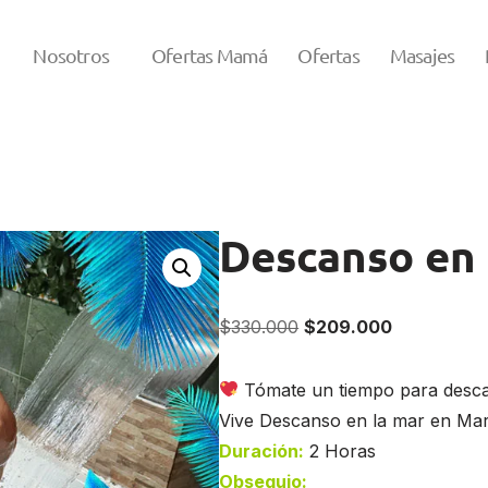
Nosotros
Ofertas Mamá
Ofertas
Masajes
Descanso en 
$
330.000
$
209.000
Tómate un tiempo para descan
Vive Descanso en la mar en Ma
Duración:
2 Horas
Obsequio: