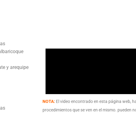
ias
albaricoque
ate y arequipe
NOTA:
El video encontrado en esta página web, ha
ias
procedimientos que se ven en el mismo. pueden no